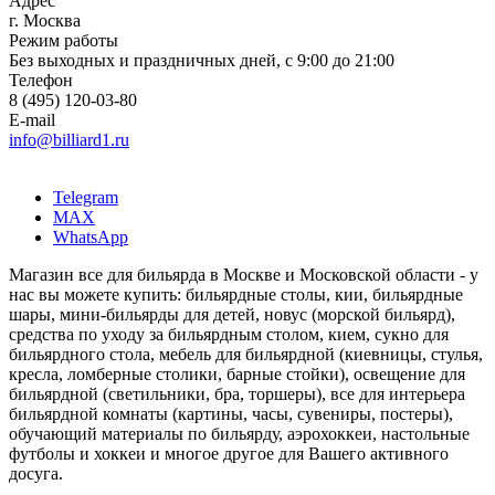
Адрес
г. Москва
Режим работы
Без выходных и праздничных дней, с 9:00 до 21:00
Телефон
8 (495) 120-03-80
E-mail
info@billiard1.ru
Telegram
MAX
WhatsApp
Магазин все для бильярда в Москве и Московской области - у
нас вы можете купить: бильярдные столы, кии, бильярдные
шары, мини-бильярды для детей, новус (морской бильярд),
средства по уходу за бильярдным столом, кием, сукно для
бильярдного стола, мебель для бильярдной (киевницы, стулья,
кресла, ломберные столики, барные стойки), освещение для
бильярдной (светильники, бра, торшеры), все для интерьера
бильярдной комнаты (картины, часы, сувениры, постеры),
обучающий материалы по бильярду, аэрохоккеи, настольные
футболы и хоккеи и многое другое для Вашего активного
досуга.