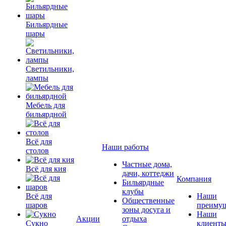
Бильярдные
шары
Светильники,
лампы
Мебель для
бильярдной
Всё для
Наши работы
столов
Частные дома,
Всё для кия
дачи, коттеджи
Компания
Бильярдные
клубы
Всё для
Наши
Общественные
шаров
преимущ
зоны досуга и
Наши
Акции
отдыха
Сукно
клиент