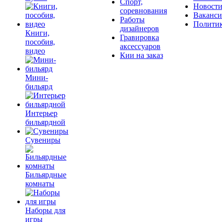
Спорт,
Новост
соревнования
Ваканс
Работы
Полити
дизайнеров
Книги,
Гравировка
пособия,
аксессуаров
видео
Кии на заказ
Мини-
бильярд
Интерьер
бильярдной
Сувениры
Бильярдные
комнаты
Наборы для
игры