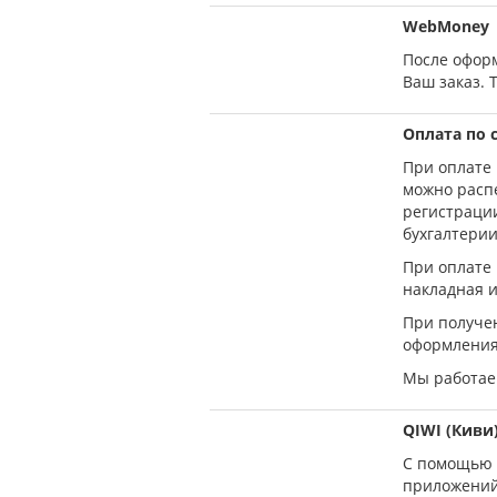
WebMoney
После оформ
Ваш заказ. 
Оплата по 
При оплате 
можно распе
регистраци
бухгалтерии
При оплате 
накладная и
При получен
оформления
Мы работаем
QIWI (Киви
С помощью 
приложений 