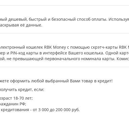
мый дешевый, быстрый и безопасный способ оплаты. Используя
раскрывая её данные.
электронный кошелек RBK Money c помощью скрэтч-карты RBK M
ер и PIN-код карты в интерфейсе Вашего кошелька. Одной кар
ой, не превышающей первоначального номинала карты. Комисс
ожете оформить любой выбранный Вами товар в кредит!
олучить кредит, если:
зраст 18-70 лет;
гражданин РФ;
кредитования - от 3 000 до 200 000 руб.