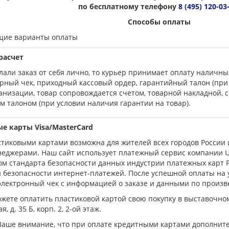
по бесплатному телефону
8 (495) 120-03
Способы оплаты
ющие варианты оплаты
расчет
лали заказ от себя лично, то курьер принимает оплату налич
арный чек, приходный кассовый ордер, гарантийный талон (при 
анизации, товар сопровождается счетом, товарной накладной, 
 талоном (при условии наличия гарантии на товар).
е карты Visa/MasterСard
тиковыми картами возможна для жителей всех городов России и
джерами. Наш сайт использует платежный сервис компании Uni
м стандарта безопасности данных индустрии платежных карт P
 безопасности интернет-платежей. После успешной оплаты на 
электронный чек с информацией о заказе и данными по произв
жете оплатить пластиковой картой свою покупку в выставочном 
, д. 35 Б, корп. 2, 2-ой этаж.
аше внимание, что при оплате кредитными картами дополнит