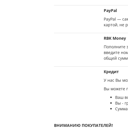
PayPal
PayPal — са
картой, не 
RBK Money
Пополните 
введите ном
общей сумм
Кредит
У нас Вы м
Вы можете п
Ваш во
Вы - 
Сумма 
ВНИМАНИЮ ПОКУПАТЕЛЕЙ!