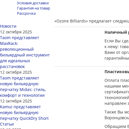
Условия доставки
Гарантия на товар
Рассрочка
«Ozone Billiards» предлагает следу
Новости
12 октября 2025
Наличный 
Taom представляет
Если Вы сде
MaxRack:
к нему: тов
революционный
Вами от орг
бильярдный инструмент
гарантийным
для идеальных
расстановок
Пластиковы
12 октября 2025
Taom представляет
Оплата плас
новую бильярдную
нашими мене
перчатку Midas: стиль,
сертификато
комфорт и технологии
технологией
12 октября 2025
направлен 
Kamui представляет
Также Вы мо
новую бильярдную
Воронцовская
перчатку QuickDry Short
Статьи
Обращаем В