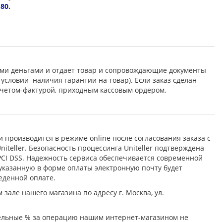
-80
.
ными деньгами и отдает товар и сопровождающие документы
условии наличия гарантии на товар). Если заказ сделан
счетом-фактурой, приходным кассовым ордером,
 производится в режиме online после согласования заказа с
tеller. Безопасность процессинга Unitеller подтверждена
CI DSS. Надежность сервиса обеспечивается современной
указанную в форме оплаты электронную почту будет
еденной оплате.
зале нашего магазина по адресу г. Москва, ул.
ельные % за операцию нашим интернет-магазином не