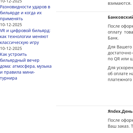
10-12-2025
взимаются.
Разновидности ударов в
бильярде и когда их
Банковски
применять
10-12-2025
После оформ
VR и цифровой бильярд:
оплату това
как технологии меняют
Банк.
классическую игру
Для Вашего 
10-12-2025
достаточно
Как устроить
по QR или ш
бильярдный вечер
дома: атмосфера, музыка
Для ускорен
и правила мини-
об оплате н
турнира
платежного 
Яndex.День
После оформ
Ваш заказ. 